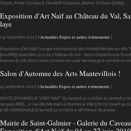
Clouet, Annie Courtiaud, Elisabeth Depuiset, Marino Di Fazio (Italie),...
Exposition d'Art Naïf au Château du Val, S
laye
Actualités Expos et autres évènements
04 novembre 2012 ( #
)
Exposition d'Art Naïf Groupe International des Primitifs Modernes dits "N
(modifié) novembre 2012 Au Château du Val - Salon Dubail Route forest
Avenue du Val 78100 Saint Germain en Laye Vernissage le samedi 10 no
Salon d'Automne des Arts Mantevillois !
Actualités Expos et autres évènements
25 septembre 2012 ( #
)
INVITE D'HONNEUR "L'ART NAIF" du Samedi 27 octobre au samedi 3 nov
Jacques BREL , 21 rue des Merisiers à Mantes la Ville (78711) Ouvert au pu
à 18h VERNISSAGE le samedi 27 octobre à 18H Revue de presse...
Mairie de Saint-Galmier - Galerie du Caveau
Exposition d'Art Naïf du 04 au 27 juin 2010