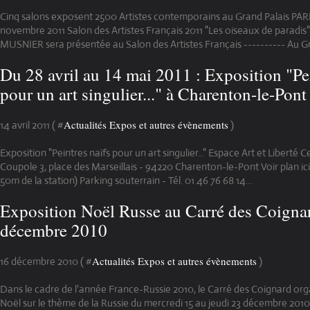
Cinq salons exposent 2500 Artistes contemporains au Grand Palais PAR
novembre 2011 Salon des Artistes Français 2011 "Les oiseaux de paradis
MUSNIER sera présentée au Salon des Artistes Français ---------- Au Gr
Du 28 avril au 14 mai 2011 : Exposition "Pei
pour un art singulier..." à Charenton-le-Pont
Actualités Expos et autres évènements
14 avril 2011 ( #
)
Exposition "Peintres naïfs pour un art singulier..." Espace Art et Liberté
Coupole 3, place des Marseillais - 94220 Charenton-le-Pont Voir plan ic
50m de la station) Parking souterrain - Tél. 01 46 76 68 14...
Exposition Noël Russe au Carré des Coigna
décembre 2010
Actualités Expos et autres évènements
16 décembre 2010 ( #
)
Dans le cadre de l'année France-Russie 2010, le Carré des Coignard org
Noël sur le thème de la Russie du mercredi 15 au jeudi 23 décembre 2010