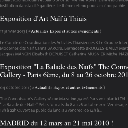
institution dans la cité gantière. Le thème retenu pour la scénographie...
Exposition d'Art Naïf à Thiais
Actualités Expos et autres évènements
17 janvier 2013 ( #
)
Le Comité de Coordination des Activités Thiaisiennes & Le Groupe Intern
Modernes dits Naïf Carina BARONE Bernadette BROUZES-BAILLY Mar
Jacques MANGIN Elisabeth DEPUISET Catherine MUSNIER Michel NAZE ont
Exposition "La Balade des Naïfs" The Conno
Gallery - Paris 6ème, du 8 au 26 octobre 20
Actualités Expos et autres évènements
04 octobre 2011 ( #
)
The Connoisseur's Gallery 28 rue Mazarine 75006 Paris voir plan ici Tél. 
"La Balade des Naïfs" Petits formats du 8 au 26 octobre 2011 Vernissage
18h à 22h Ouvert au public du lundi au vendredi de 14h à...
MADRID du 12 mars au 21 mai 2010 !