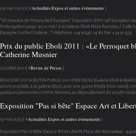
Actualités Expos et autres évènements
09 mars 2010 ( #
)
"VII muestra de Pintura Naif Europea" Exposition d'Art naïf Européen d
Prolongation jusqu' au 21 mai ! à la Galeria Eboli Plaza Ramales / Calle 
Espagne Contact Galerie : T éléphone +34 91547 14 80 Fax +34 91 559...
Prix du public Eboli 2011 : «Le Perroquet b
Catherine Musnier
Revue de Presse
02 juillet 2011 ( #
)
RESULTAT DU SCRUTIN PUBLIC 2011 PRIX EBOLI (Galerie Eboli à Madrid)
avons procédé, à la galerie Eboli, avec une grand Artiste (non naive) c
quelques personnes comme témoins, au dépouillement du scrutin realisé
Exposition "Pas si bête" Espace Art et Liber
Actualités Expos et autres évènements
19 mai 2023 ( #
)
Exposition Pas Si Bête Espace Art et Liberté Place des Marseillais - 94