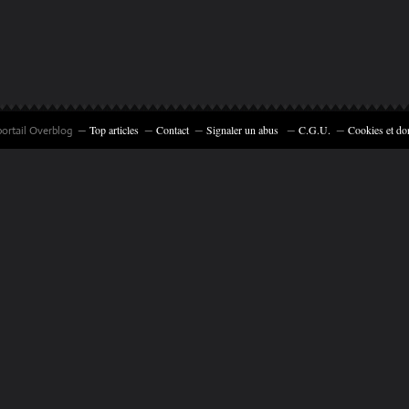
Top articles
Contact
Signaler un abus
C.G.U.
Cookies et do
portail Overblog