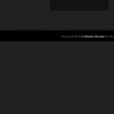
D'ART NAÏF !
(LIMOUSIN)
Catherine Musnier
Voir le profil de
sur le 