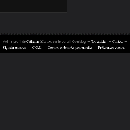
TULIPES" 35 X 27
CM © CATHERINE
MUSNIER
Catherine Musnier
Top articles
Contact
Voir le profil de
sur le portail Overblog
Signaler un abus
C.G.U.
Cookies et données personnelles
Préférences cookies