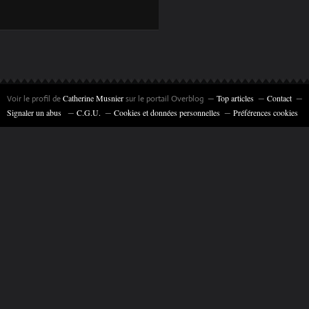
« CAR NÉ DU
VOYAGE » ESPACE
ART ET LIBERTÉ DU
5 MARS AU 11
AVRIL 2026
Catherine Musnier
Top articles
Contact
Voir le profil de
sur le portail Overblog
Signaler un abus
C.G.U.
Cookies et données personnelles
Préférences cookies