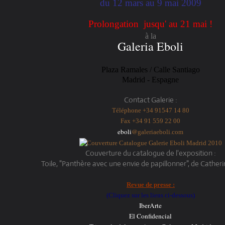
du 12 mars au 9 mai 2009
Prolongation jusqu' au 21 mai !
à la
Galeria Eboli
Plaza Ramales / Calle Santiago
Madrid - Espagne
Contact Galerie :
T
éléphone +34 91547 14 80
Fax +34 91 559 22 00
eboli
@
galeriaeboli.com
Couverture du catalogue de l'exposition :
Toile, "Panthère avec une envie de papillonner", de Cather
Revue de presse :
(Cliquez sur les liens ci-dessous)
IberArte
El Confidencial