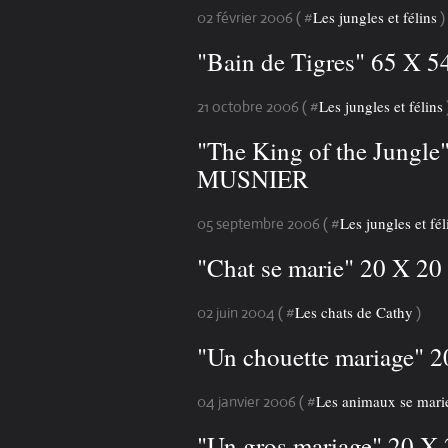
Les jungles et félins
02 février 2006 ( #
)
"Bain de Tigres" 65 X
Les jungles et félins
21 octobre 2006 ( #
"The King of the Jungle
MUSNIER
Les jungles et fél
05 septembre 2006 ( #
"Chat se marie" 20 X 
Les chats de Cathy
02 juin 2004 ( #
)
"Un chouette mariage"
Les animaux se mari
04 janvier 2006 ( #
"Un gros mariage" 20 