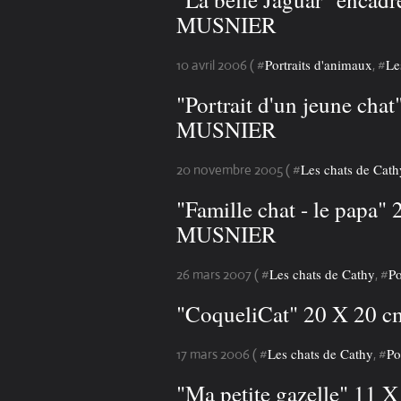
MUSNIER
Portraits d'animaux
Le
10 avril 2006 ( #
, #
"Portrait d'un jeune cha
MUSNIER
Les chats de Cath
20 novembre 2005 ( #
"Famille chat - le papa"
MUSNIER
Les chats de Cathy
Po
26 mars 2007 ( #
, #
"CoqueliCat" 20 X 20 
Les chats de Cathy
Po
17 mars 2006 ( #
, #
"Ma petite gazelle" 11