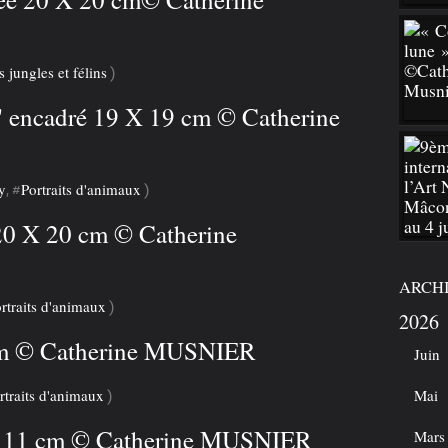
s jungles et félins
)
t" encadré 19 X 19 cm © Catherine
y
Portraits d'animaux
, #
)
 20 X 20 cm © Catherine
ARCH
rtraits d'animaux
)
2026
cm © Catherine MUSNIER
Juin
rtraits d'animaux
Mai
)
 X 11 cm © Catherine MUSNIER
Mars