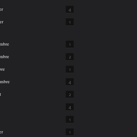
er
4
er
1
mbre
1
mbre
2
bre
1
embre
4
t
2
4
1
er
1