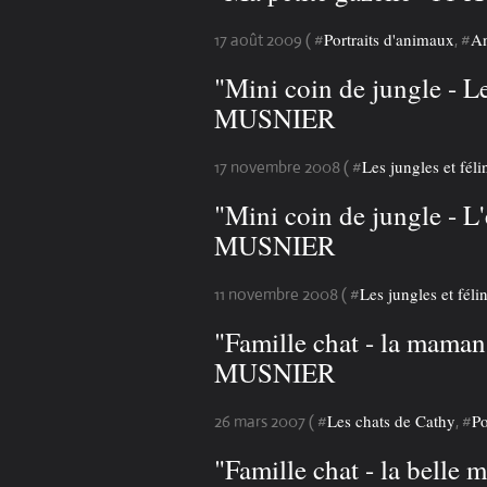
Portraits d'animaux
An
17 août 2009 ( #
, #
"Mini coin de jungle - 
MUSNIER
Les jungles et féli
17 novembre 2008 ( #
"Mini coin de jungle - 
MUSNIER
Les jungles et féli
11 novembre 2008 ( #
"Famille chat - la mama
MUSNIER
Les chats de Cathy
Po
26 mars 2007 ( #
, #
"Famille chat - la bell