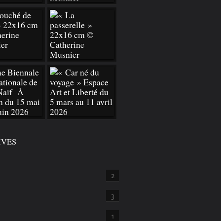
IVES
2
3
1