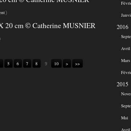
Févri
ent
)
Janvi
0 X 20 cm © Catherine MUSNIER
2016
Sept
)
Avril
Mars
4
5
6
7
8
10
>
>>
9
Févri
2015
Nove
Sept
Mai
Avril