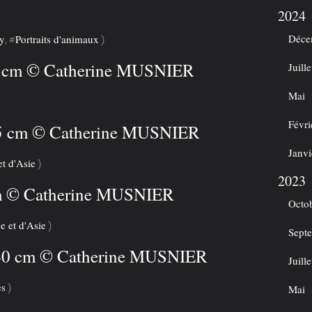
2024
Déce
hy
Portraits d'animaux
, #
)
60 cm © Catherine MUSNIER
Juille
Mai
Févri
X 35 cm © Catherine MUSNIER
Janvi
t d'Asie
)
2023
cm © Catherine MUSNIER
Octo
 et d'Asie
)
Sept
 X 40 cm © Catherine MUSNIER
Juille
es
)
Mai