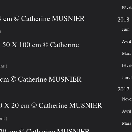
Févri
 54 cm © Catherine MUSNIER
2018
Juin
)
Avril
" 50 X 100 cm © Catherine
Mars
Févri
ins
)
20 cm © Catherine MUSNIER
Janvi
2017
Nove
 20 X 20 cm © Catherine MUSNIER
Avril
ent
)
Mars
X 20 cm © Catherine MUSNIER