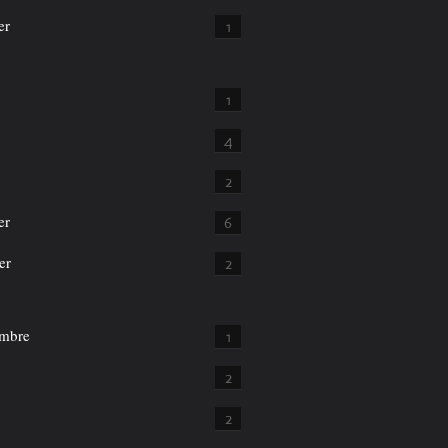
er
1
1
4
2
er
6
er
2
mbre
1
2
2