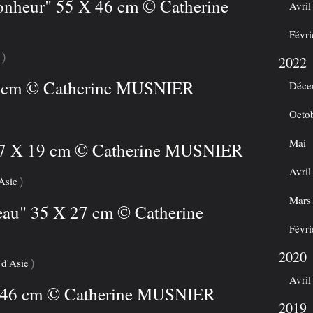
bonheur" 55 X 46 cm © Catherine
Avril
Févri
)
2022
38 cm © Catherine MUSNIER
Déce
Octo
Mai
 27 X 19 cm © Catherine MUSNIER
Avril
Asie
)
Mars
'eau" 35 X 27 cm © Catherine
Févri
2020
 d'Asie
)
Avril
 X 46 cm © Catherine MUSNIER
2019