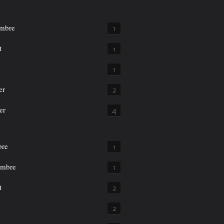
mbre
1
t
1
1
er
2
er
4
bre
1
embre
1
t
2
2