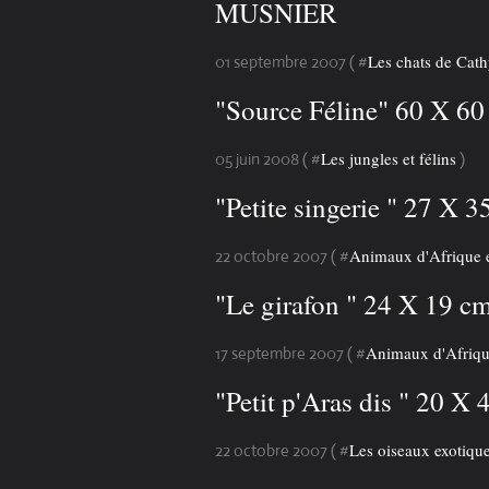
MUSNIER
Les chats de Cat
01 septembre 2007 ( #
"Source Féline" 60 X 
Les jungles et félins
05 juin 2008 ( #
)
"Petite singerie " 27 
Animaux d'Afrique e
22 octobre 2007 ( #
"Le girafon " 24 X 19 
Animaux d'Afrique
17 septembre 2007 ( #
"Petit p'Aras dis " 20
Les oiseaux exotiqu
22 octobre 2007 ( #