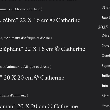
Févri
imaux d'Afrique et d'Asie
)
Janvi
Le zèbre" 22 X 16 cm © Catherine
2025
Déce
ns
Animaux d'Afrique et d'Asie
, #
)
Nove
L'éléphant" 22 X 16 cm © Catherine
Octo
Sept
ns
Animaux d'Afrique et d'Asie
, #
)
Juille
n" 20 X 20 cm © Catherine
Juin
rtraits d'animaux
)
Mars
e maman" 20 X 20 cm © Catherine
Févri