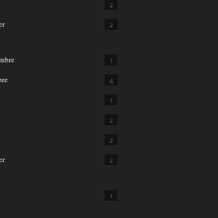
2
er
2
mbre
1
bre
4
1
2
2
er
2
1