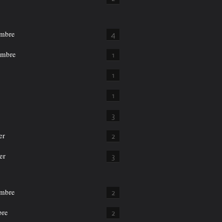
mbre
4
embre
1
1
1
3
er
2
er
3
mbre
2
bre
2