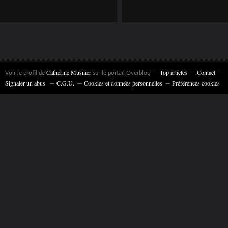
"BLACK MAGIC
ARTICLES DE
PANTHER, LA
PRESSE SUR
PROMENADE" 35 X
L'EXPOSITION DE
27 CM ©
SAINT-LÉONARD-
CATHERINE
DE-NOBLAT (87)
Catherine Musnier
Top articles
Contact
Voir le profil de
sur le portail Overblog
MUSNIER
Signaler un abus
C.G.U.
Cookies et données personnelles
Préférences cookies