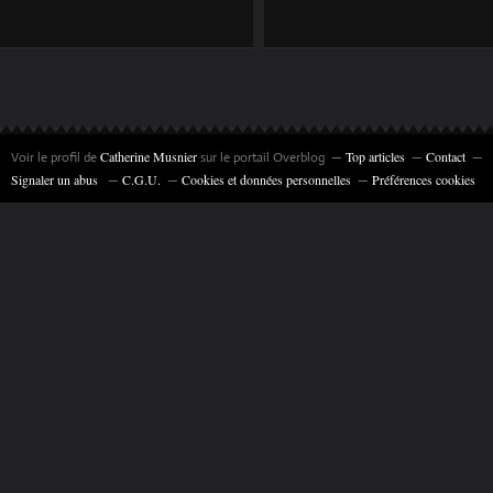
LUNE » 22X16 CM
22X16 CM ©
©️CATHERINE
CATHERINE
MUSNIER
MUSNIER
Catherine Musnier
Top articles
Contact
Voir le profil de
sur le portail Overblog
Signaler un abus
C.G.U.
Cookies et données personnelles
Préférences cookies