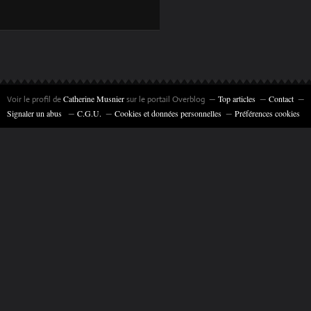
"LE 'PACHAT' DE
ROC ESTELLO" 35 X
27 CM
(COMMANDE) ©
CATHERINE
Catherine Musnier
Top articles
Contact
Voir le profil de
sur le portail Overblog
MUSNIER
Signaler un abus
C.G.U.
Cookies et données personnelles
Préférences cookies