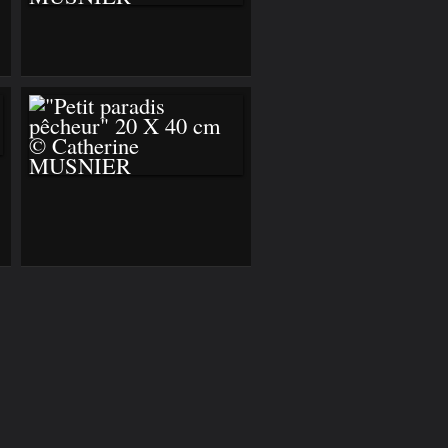
"INSPIRATION
VENUE DU CIEL -
DE SAINT JUNIEN À
ROCHECHOUART"
41 X 33 CM ©
CATHERINE
MUSNIER
"PETIT PARADIS
PÊCHEUR" 20 X 40
CM © CATHERINE
MUSNIER