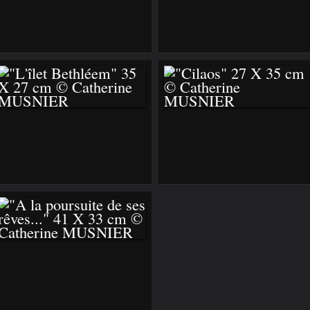
"PAYSAGE RUSSE" 27
"BASILE, LE TIGRE
X 22 CM©
BIENHEUREUX" 27
CATHERINE
X 22 CM©
MUSNIER
CATHERINE
MUSNIER
"L'ÎLET BETHLÉEM"
"CILAOS" 27 X 35
35 X 27 CM ©
CM © CATHERINE
CATHERINE
MUSNIER
MUSNIER
"A LA POURSUITE
DE SES RÊVES..." 41