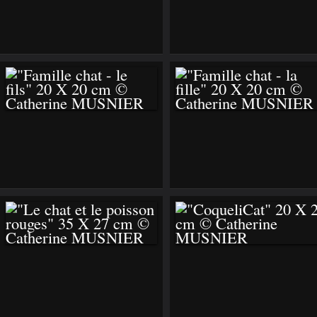
"LE CHAT-POT" 22 X
"CHAT
16 CM ©
CHAMPÊTRE" 35 X
CATHERINE
27 CM ©
MUSNIER
CATHERINE
MUSNIER -
TECHNIQUE MIXTE
SUR TOILE EN LIN
"FAMILLE CHAT -
"FAMILLE CHAT -
LE FILS" 20 X 20 CM
LA FILLE" 20 X 20
© CATHERINE
CM © CATHERINE
MUSNIER
MUSNIER
"LE CHAT ET LE
"COQUELICAT" 20 X
POISSON ROUGES"
20 CM ©