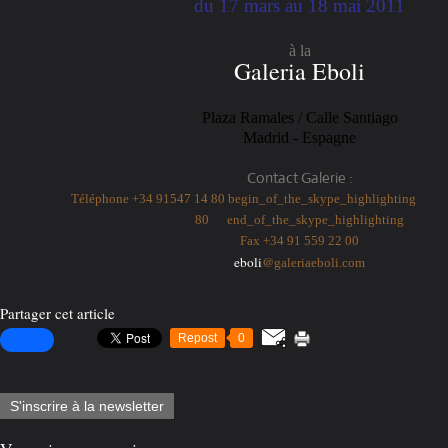
du 17 mars au 18 mai 2011
à la
Galeria Eboli
Plaza Ramales / Calle Santiago
Madrid - Espagne
Contact Galerie :
T
éléphone
+34 91547 14 80
begin_of_the_skype_highlighting
80
end_of_the_skype_highlighting
Fax +34 91 559 22 00
eboli
@
galeriaeboli.com
Partager cet article
Repost
0
S'inscrire à la newsletter