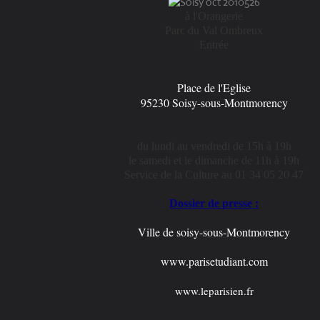
à l'Orangerie
Parc du Val Ombreux
Entrée
Place de l'Eglise
95230 Soisy-sous-Montmorency
du lundi au vendredi de 15h à 19h
le samedi et le dimanche de 11h à 19h
Service de la Culture au 01 34 05 20 47
Dossier de presse :
Ville de soisy-sous-Montmorency
www.parisetudiant.com
www.leparisien.fr