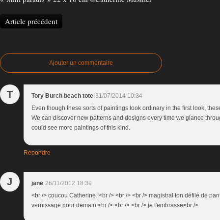
Article précédent
Ajouter un commentaire
T
Tory Burch beach tote
31/07/2014 10:34
Even though these sorts of paintings look ordinary in the first look, thes
We can discover new patterns and designs every time we glance through
could see more paintings of this kind.
Répondre
J
jane
26/11/2012 18:39
<br /> coucou Catherine !<br /> <br /> <br /> magistral ton défilé de pa
vernissage pour demain.<br /> <br /> <br /> je t'embrasse<br />