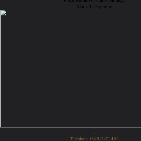
Plaza Ramales / Calle Santiago
Madrid - Espagne
:
T
éléphone +34 91547 14 80