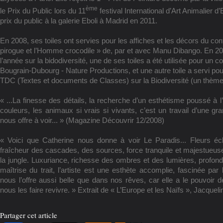
ème
le Prix du Public lors du 11
festival International d’Art Animalier 
prix du public à la galerie Eboli à Madrid en 2011.
En 2008, ses toiles ont servies pour les affiches et les décors du con
pirogue et l’Homme crocodile » de, par et avec Manu Dibango. En 20
l’année sur la bidodiversité, une de ses toiles a été utilisée pour un c
Bougrain-Dubourg - Nature Productions, et une autre toile a servi pou
TDC (Textes et documents de Classes) sur la Biodiversité (un thème qu
« ...La finesse des détails, la recherche d’un esthétisme poussé à 
couleurs, les animaux si vrais si vivants, c’est un travail d’une gran
nous offre à voir... » (Magazine Découvrir 12/2008)
« Voici que Catherine nous donne à voir Le Paradis... Fleurs écl
fraîcheur des cascades, des sources, force tranquile et majestueu
la jungle. Luxuriance, richesse des ombres et des lumières, profon
maîtrise du trait, l’artiste est une esthète accomplie, fascinée par l
nous l’offre aussi belle que dans nos rêves, car elle a le pouvoir 
nous les faire revivre. » Extrait de « L’Europe et les Naïfs », Jacqueli
Partager cet article