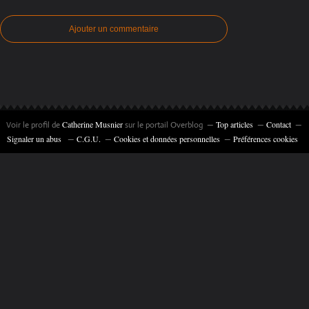
Ajouter un commentaire
Catherine Musnier
Top articles
Contact
Voir le profil de
sur le portail Overblog
Signaler un abus
C.G.U.
Cookies et données personnelles
Préférences cookies