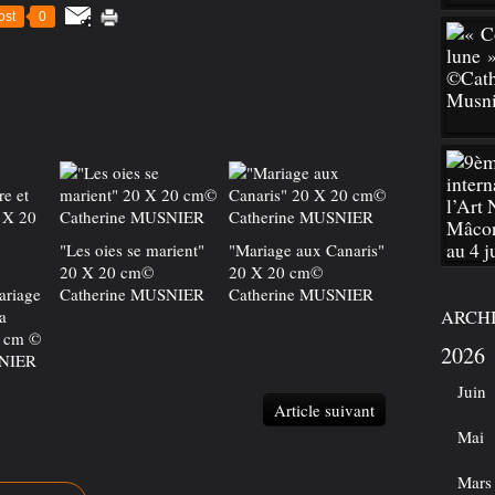
ost
0
"Les oies se marient"
"Mariage aux Canaris"
20 X 20 cm©
20 X 20 cm©
ariage
Catherine MUSNIER
Catherine MUSNIER
a
ARCH
0 cm ©
2026
SNIER
Juin
Article suivant
Mai
Mars