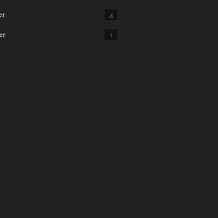
er
4
er
1