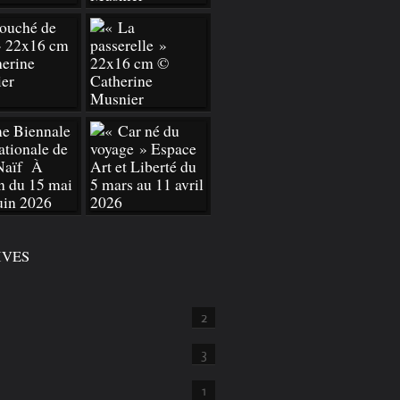
IVES
2
3
1