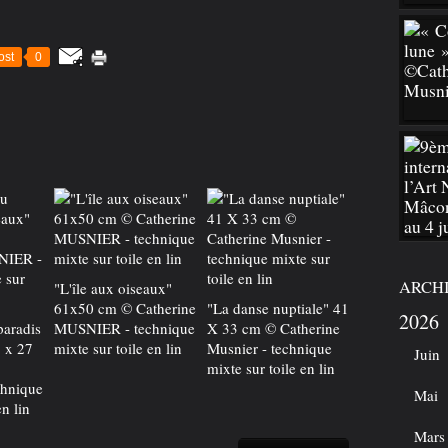
ost
0
ARCH
"L'île aux oiseaux"
61x50 cm © Catherine
"La danse nuptiale" 41
2026
paradis
MUSNIER - technique
X 33 cm © Catherine
 x 27
mixte sur toile en lin
Musnier - technique
Juin
mixte sur toile en lin
hnique
Mai
en lin
Mars