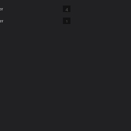
er
4
er
1