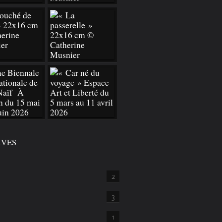
IVES
2
3
1